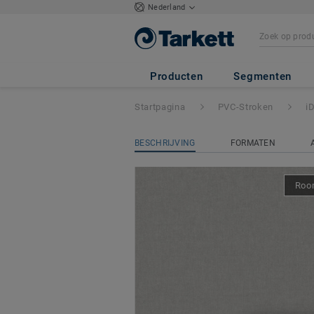
Nederland
iD Square Loose-
Producten
Segmenten
Startpagina
PVC-Stroken
i
BESCHRIJVING
FORMATEN
Room