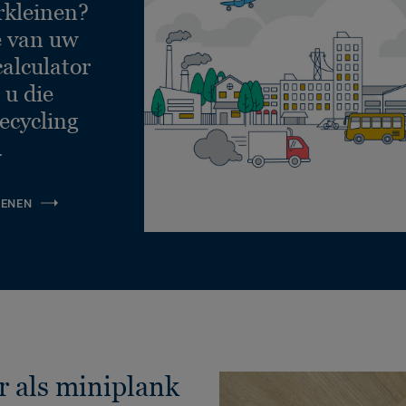
rkleinen?
e van uw
calculator
 u die
ecycling
.
KENEN
r als miniplank