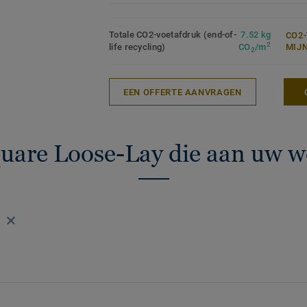
Totale CO2-voetafdruk (end-of-
7.52 kg
CO2
2
life recycling)
CO
/m
MIJ
2
EEN OFFERTE AANVRAGEN
quare Loose-Lay die aan uw w