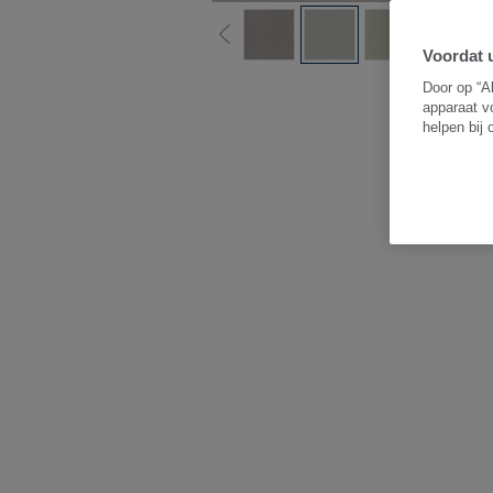
Voordat u
B
Door op “A
apparaat v
helpen bij