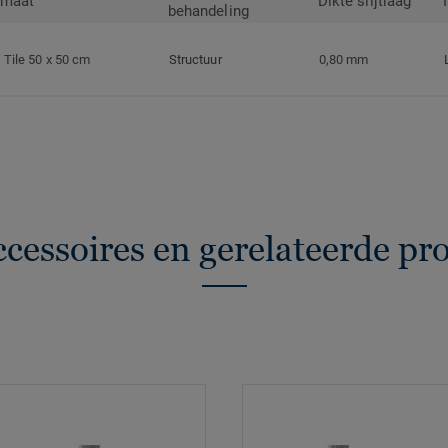
rmaat
Dikte slijtlaag
behandeling
Tile 50 x 50 cm
Structuur
0,80 mm
ccessoires en gerelateerde pr