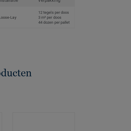
Installatie
Verpakking
12 tegels per doos
Loose-Lay
3 m² per doos
44 dozen per pallet
oducten