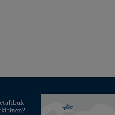
etafdruk
rkleinen?