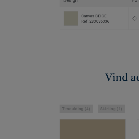
Design
Fo
Canvas BEIGE
Ref. 280036036
Vind a
T-moulding (4)
Skirting (1)