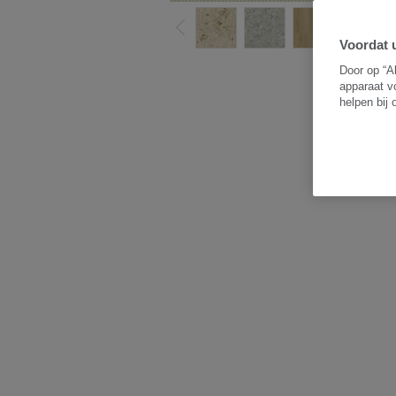
Voordat u
B
Door op “A
apparaat v
helpen bij