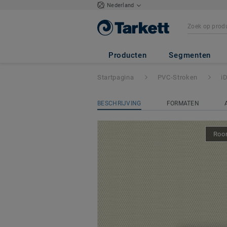
Nederland
iD Square Loose-
Producten
Segmenten
Startpagina
PVC-Stroken
i
BESCHRIJVING
FORMATEN
Room