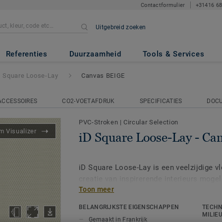
Contactformulier
+31416 6
Uitgebreid zoeken
Lay
- Canvas BEIGE
Referenties
Duurzaamheid
Tools & Services
D Square Loose-Lay
Canvas BEIGE
ACCESSOIRES
CO2-VOETAFDRUK
SPECIFICATIES
DOC
PVC-Stroken
|
Circular Selection
 Visualizer
iD Square Loose-Lay - C
iD Square Loose-Lay is een veelzijdige vl
creatie van inspirerende interieurs moge
Toon meer
rijkdom aan kleur, vorm en patroon. Alle 
formaten - inclusief een mini-plank form
BELANGRIJKSTE EIGENSCHAPPEN
TECHN
creatieve indelingsmogelijkheden - zijn 
MILIE
Gemaakt in Frankrijk