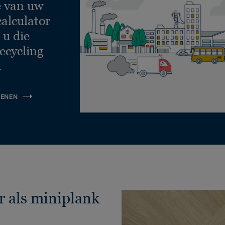
e van uw
calculator
 u die
ecycling
.
KENEN
r als miniplank