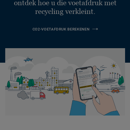
ontdek hoe u die voetafdruk met
recycling verkleint.
CO2-VOETAFDRUK BEREKENEN