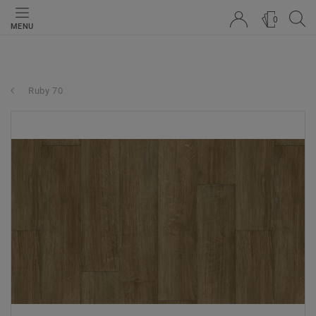
0
MENU
Ruby 70