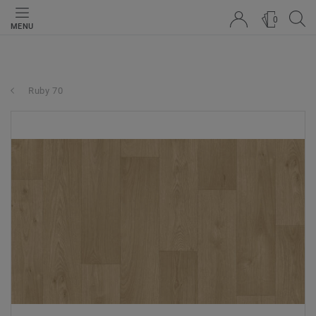
0
MENU
Ruby 70