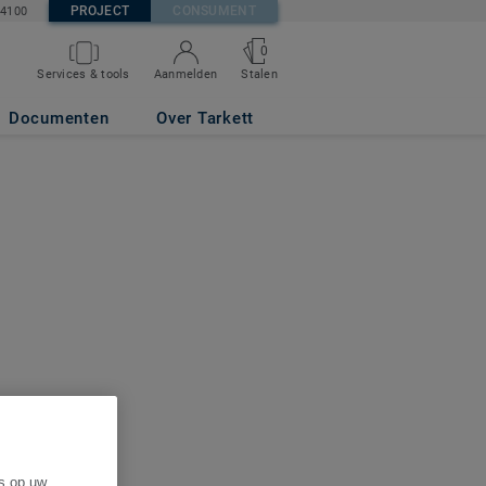
PROJECT
CONSUMENT
84100
0
Services & tools
Aanmelden
Stalen
Documenten
Over Tarkett
es op uw