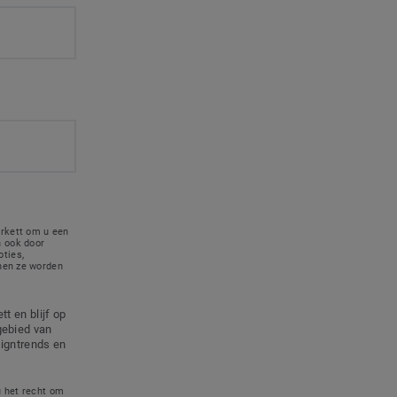
rkett om u een
 ook door
ties,
nnen ze worden
t en blijf op
gebied van
signtrends en
u het recht om