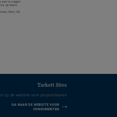
s aan te vragen
ns, op basis
tone, Kent, UK,
Tarkett Sites
nt op de website voor projectvloeren
GA NAAR DE WEBSITE VOOR
CONSUMENTEN