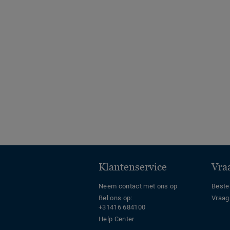
Klantenservice
Vraa
Neem contact met ons op
Beste
Bel ons op:
Vraag
+31416 684100
Help Center