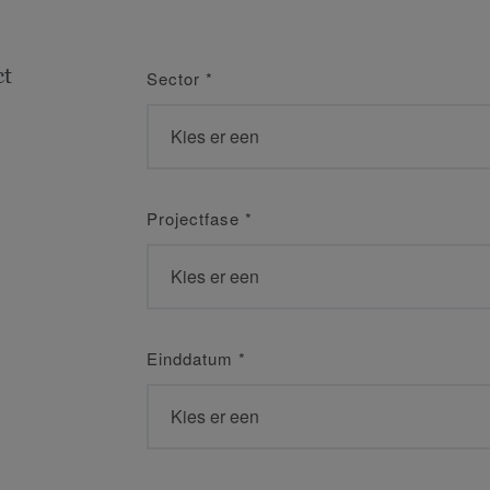
ct
Sector
*
Projectfase
*
Einddatum
*