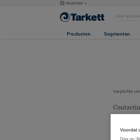
Nederland
Producten
Segmenten
Verplichte ve
Contacti
Geef het cont
deze bestelli
Voordat u
Door op “A