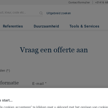
Contactformulier
+31416 6
Uitgebreid zoeken
Referenties
Duurzaamheid
Tools & Services
Vraag een offerte aan
lden
(*)
nformatie
E-mail
*
act op voor
ng.
 start...
lle cookies accepteren” te klikken gaat u akkoord met het opslaan van cooki