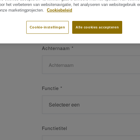
oor het verbeteren van websitenavigatie, het analyseren van websitegebruik 
Naam
*
 onze marketingprojecten.
Cookiebeleid
Cookie-instellingen
Alle cookies accepteren
Achternaam
*
Functie
*
Functietitel