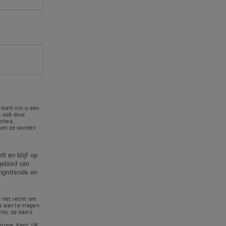
rkett om u een
 ook door
ties,
nnen ze worden
t en blijf op
gebied van
signtrends en
u het recht om
s aan te vragen
ns, op basis
tone, Kent, UK,