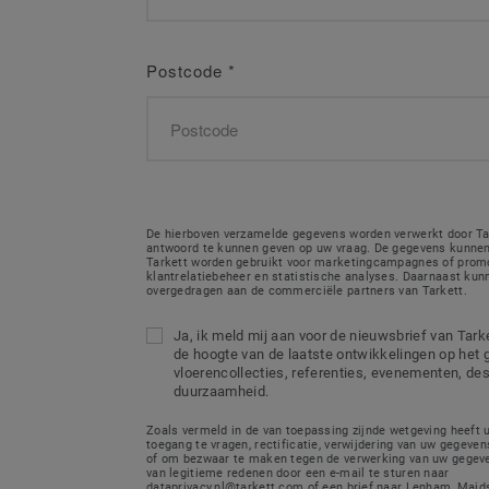
Postcode
*
De hierboven verzamelde gegevens worden verwerkt door Ta
antwoord te kunnen geven op uw vraag. De gegevens kunnen
Tarkett worden gebruikt voor marketingcampagnes of promo
klantrelatiebeheer en statistische analyses. Daarnaast ku
overgedragen aan de commerciële partners van Tarkett.
Ja, ik meld mij aan voor de nieuwsbrief van Tarket
de hoogte van de laatste ontwikkelingen op het 
vloerencollecties, referenties, evenementen, de
duurzaamheid.
Zoals vermeld in de van toepassing zijnde wetgeving heeft 
toegang te vragen, rectificatie, verwijdering van uw gegeven
of om bezwaar te maken tegen de verwerking van uw gegeve
van legitieme redenen door een e-mail te sturen naar
dataprivacy.nl@tarkett.com of een brief naar Lenham, Maids