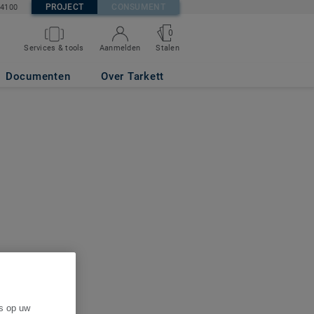
PROJECT
CONSUMENT
84100
0
Services & tools
Aanmelden
Stalen
Documenten
Over Tarkett
es op uw