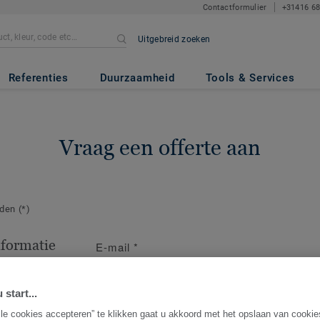
Contactformulier
+31416 6
Uitgebreid zoeken
Referenties
Duurzaamheid
Tools & Services
Vraag een offerte aan
lden
(*)
nformatie
E-mail
*
act op voor
ng.
 start...
lle cookies accepteren” te klikken gaat u akkoord met het opslaan van cooki