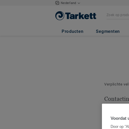
Nederland
Producten
Segmenten
Verplichte ve
Contacti
Geef het cont
deze bestelli
Voordat u
Door op “A