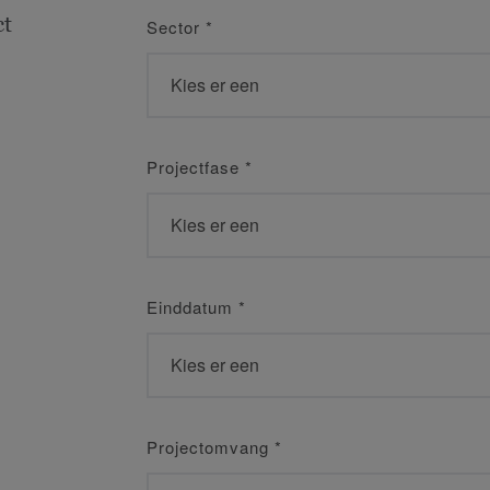
ct
Sector
*
Projectfase
*
Einddatum
*
Projectomvang
*