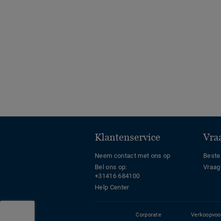
Klantenservice
Vraa
Neem contact met ons op
Beste
Bel ons op:
Vraag
+31416 684100
Help Center
Corporate
Verkoopvoo