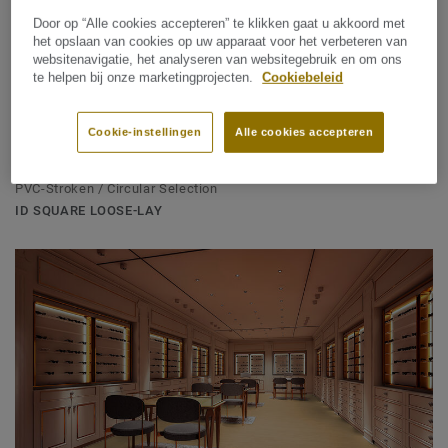
Door op “Alle cookies accepteren” te klikken gaat u akkoord met
het opslaan van cookies op uw apparaat voor het verbeteren van
websitenavigatie, het analyseren van websitegebruik en om ons
te helpen bij onze marketingprojecten.
Cookiebeleid
Cookie-instellingen
Alle cookies accepteren
PVC-Stroken / Circular Selection
ID SQUARE LOOSE-LAY