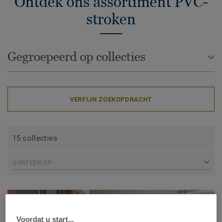
Ontdek ons assortiment PVC-
stroken
Gegroepeerd op collecties
VERFIJN ZOEKOPDRACHT
15 collecties
SORTEER OP
Voordat u start...