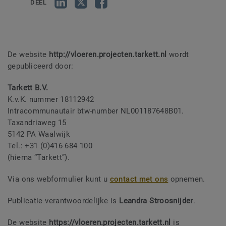
DEEL
De website
http://vloeren.projecten.tarkett.nl
wordt
gepubliceerd door:
Tarkett B.V.
K.v.K. nummer 18112942
Intracommunautair btw-number NL001187648B01.
Taxandriaweg 15
5142 PA Waalwijk
Tel.: +31 (0)416 684 100
(hierna “Tarkett”).
Via ons webformulier kunt u
contact met ons
opnemen.
Publicatie verantwoordelijke is
Leandra Stroosnijder
.
De website
https://vloeren.projecten.tarkett.nl
is