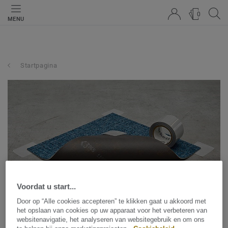
0
MENU
Startpagina
Voordat u start...
TarkettTape™:
Door op “Alle cookies accepteren” te klikken gaat u akkoord met
het opslaan van cookies op uw apparaat voor het verbeteren van
Eenvoudige, snelle en
websitenavigatie, het analyseren van websitegebruik en om ons