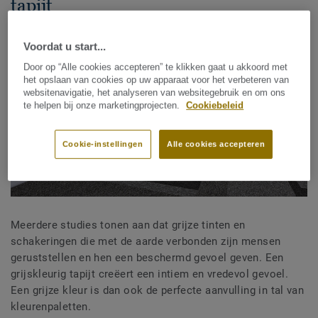
tapijt
Voordat u start...
Door op “Alle cookies accepteren” te klikken gaat u akkoord met
het opslaan van cookies op uw apparaat voor het verbeteren van
websitenavigatie, het analyseren van websitegebruik en om ons
te helpen bij onze marketingprojecten.
Cookiebeleid
Cookie-instellingen
Alle cookies accepteren
Meerdere studies tonen aan dat grijze tinten en
schakeringen die met de aarde verbonden zijn mensen
geruststellen en hen een beschermd gevoel geven. Een
grijskleurig tapijt creëert een intiem en vredevol gevoel.
Een grijze kleur is dan ook de perfecte aanvulling in tal van
kleurenpaletten.