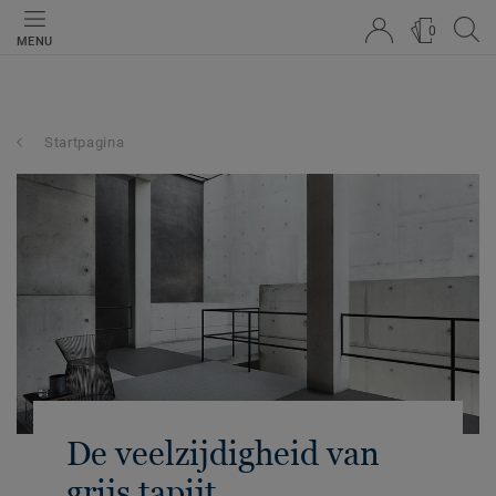
0
MENU
Startpagina
De veelzijdigheid van
grijs tapijt