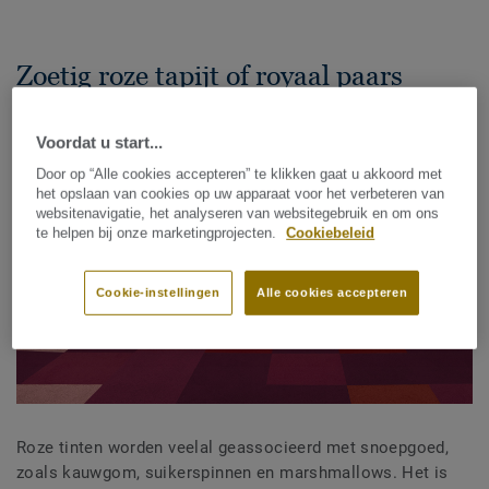
Zoetig roze tapijt of royaal paars
tapijt
Voordat u start...
Door op “Alle cookies accepteren” te klikken gaat u akkoord met
het opslaan van cookies op uw apparaat voor het verbeteren van
websitenavigatie, het analyseren van websitegebruik en om ons
te helpen bij onze marketingprojecten.
Cookiebeleid
Cookie-instellingen
Alle cookies accepteren
Roze tinten worden veelal geassocieerd met snoepgoed,
zoals kauwgom, suikerspinnen en marshmallows. Het is