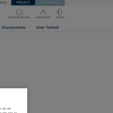
PROJECT
CONSUMENT
84100
0
Services & tools
Aanmelden
Stalen
Documenten
Over Tarkett
es op uw
en om ons te