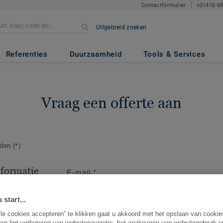
Contactformulier
+31416 6
Uitgebreid zoeken
Referenties
Duurzaamheid
Tools & Services
Vraag een offerte aan
lden
(*)
nformatie
E-mail
*
act op voor
ng.
 start...
lle cookies accepteren” te klikken gaat u akkoord met het opslaan van cooki
oor het verbeteren van websitenavigatie, het analyseren van websitegebruik 