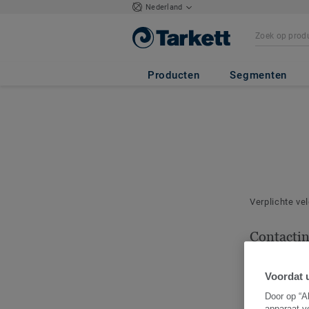
Nederland
Producten
Segmenten
Verplichte ve
Contacti
Geef het cont
deze bestelli
Voordat u
Door op “A
apparaat v