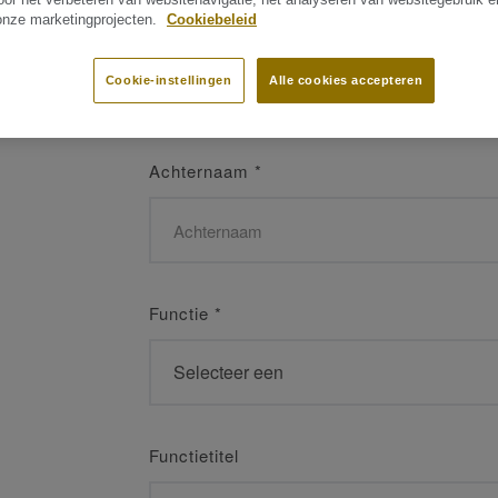
 onze marketingprojecten.
Cookiebeleid
Naam
*
Cookie-instellingen
Alle cookies accepteren
Achternaam
*
Functie
*
Functietitel