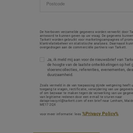
De hierboven verzamelde gegevens worden verwerkt door Ta
antwoord te kunnen geven op uw vraag. De gegevens kunnen
Tarkett worden gebruikt voor marketingcampagnes of promo
klantrelatiebeheer en statistische analyses. Daarnaast ku
overgedragen aan de commerciële partners van Tarkett.
Ja, ik meld mij aan voor de nieuwsbrief van Tarket
de hoogte van de laatste ontwikkelingen op het 
vloerencollecties, referenties, evenementen, de
duurzaamheid.
Zoals vermeld in de van toepassing zijnde wetgeving heeft 
toegang te vragen, rectificatie, verwijdering van uw gegeven
of om bezwaar te maken tegen de verwerking van uw gegeve
van legitieme redenen door een e-mail te sturen naar
dataprivacy.nl@tarkett.com of een brief naar Lenham, Maids
ME17 2QX
%Privacy Policy%
voor meer informatie: lees