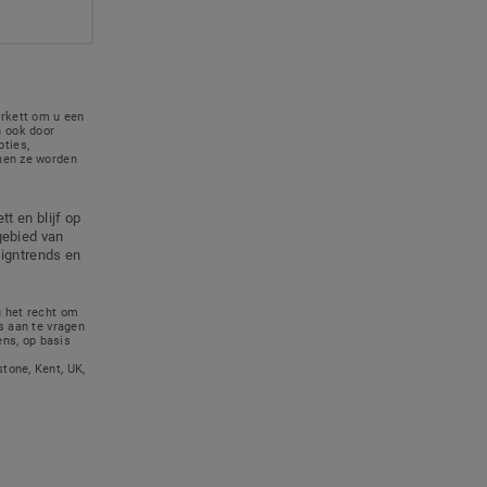
rkett om u een
 ook door
ties,
nnen ze worden
t en blijf op
gebied van
signtrends en
u het recht om
s aan te vragen
ns, op basis
tone, Kent, UK,