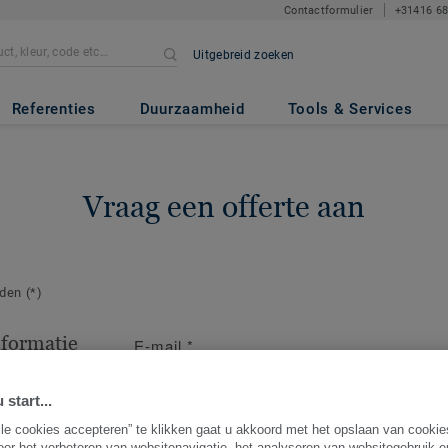
Contactformulier
+31416 6
Uitgebreid zoeken
Referenties
Duurzaamheid
Tools & Services
Vraag een offerte aan
lden
(*)
nformatie
E-mail
*
act op voor
ng.
 start...
lle cookies accepteren” te klikken gaat u akkoord met het opslaan van cooki
oor het verbeteren van websitenavigatie, het analyseren van websitegebruik 