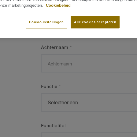
 onze marketingprojecten.
Cookiebeleid
Naam
*
Cookie-instellingen
Alle cookies accepteren
Achternaam
*
Functie
*
Functietitel