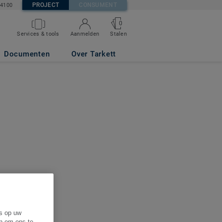
PROJECT
CONSUMENT
84100
0
Services & tools
Aanmelden
Stalen
Documenten
Over Tarkett
es op uw
en om ons te