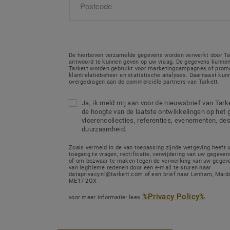
De hierboven verzamelde gegevens worden verwerkt door Ta
antwoord te kunnen geven op uw vraag. De gegevens kunnen
Tarkett worden gebruikt voor marketingcampagnes of promo
klantrelatiebeheer en statistische analyses. Daarnaast ku
overgedragen aan de commerciële partners van Tarkett.
Ja, ik meld mij aan voor de nieuwsbrief van Tarket
de hoogte van de laatste ontwikkelingen op het 
vloerencollecties, referenties, evenementen, de
duurzaamheid.
Zoals vermeld in de van toepassing zijnde wetgeving heeft 
toegang te vragen, rectificatie, verwijdering van uw gegeven
of om bezwaar te maken tegen de verwerking van uw gegeve
van legitieme redenen door een e-mail te sturen naar
dataprivacy.nl@tarkett.com of een brief naar Lenham, Maids
ME17 2QX
%Privacy Policy%
voor meer informatie: lees