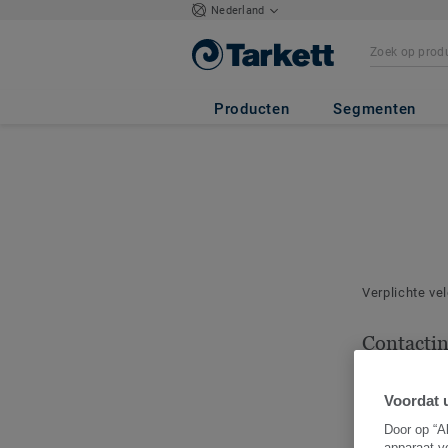
Nederland
Producten
Segmenten
Verplichte ve
Contacti
Geef het cont
deze bestelli
Voordat u
Door op “A
apparaat v