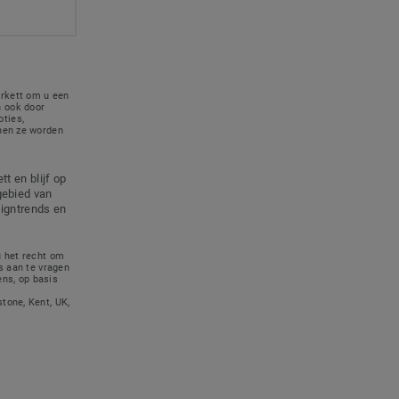
rkett om u een
 ook door
ties,
nnen ze worden
t en blijf op
gebied van
signtrends en
u het recht om
s aan te vragen
ns, op basis
tone, Kent, UK,