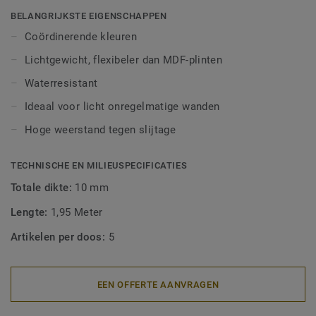
afwerking. Decoratieve set-on plinten zijn geschikt voor
BELANGRIJKSTE EIGENSCHAPPEN
alle LVT-vloeren (Glue-Down, Click en Loose-Lay).
Coördinerende kleuren
Lichtgewicht, flexibeler dan MDF-plinten
Waterresistant
Ideaal voor licht onregelmatige wanden
Hoge weerstand tegen slijtage
TECHNISCHE EN MILIEUSPECIFICATIES
Totale dikte:
10 mm
Lengte:
1,95 Meter
Artikelen per doos:
5
EEN OFFERTE AANVRAGEN