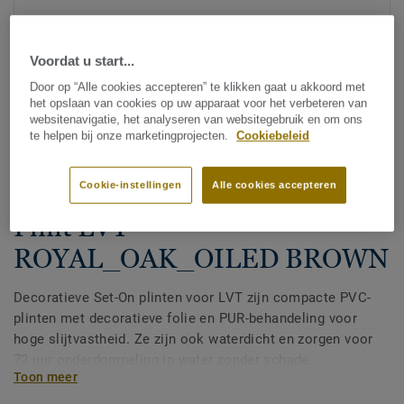
Voordat u start...
Door op “Alle cookies accepteren” te klikken gaat u akkoord met
het opslaan van cookies op uw apparaat voor het verbeteren van
websitenavigatie, het analyseren van websitegebruik en om ons
te helpen bij onze marketingprojecten.
Cookiebeleid
Bekijk alle designs (200)
Cookie-instellingen
Alle cookies accepteren
Afwerking
|
Plinten
Plint LVT -
ROYAL_OAK_OILED BROWN
Decoratieve Set-On plinten voor LVT zijn compacte PVC-
plinten met decoratieve folie en PUR-behandeling voor
hoge slijtvastheid. Ze zijn ook waterdicht en zorgen voor
72 uur onderdompeling in water zonder schade.
Toon meer
Verkrijgbaar in 2 hoogtes 60 mm en 80 mm (Ultimate-
assortiment) en in bijpassende kleuren voor een perfecte