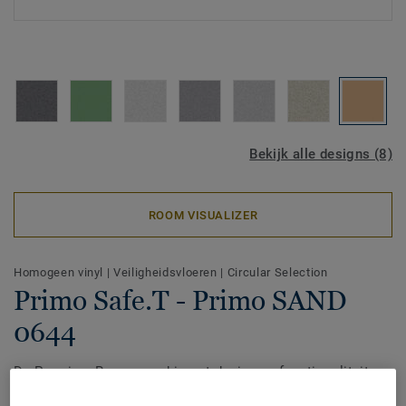
Bekijk alle designs (8)
ROOM VISUALIZER
Homogeen vinyl
|
Veiligheidsvloeren
|
Circular Selection
Primo Safe.T - Primo SAND
0644
De Premium Range combineert design en functionaliteit,
zodat je aantrekkelijke, eigentijdse ruimtes kunt creëren