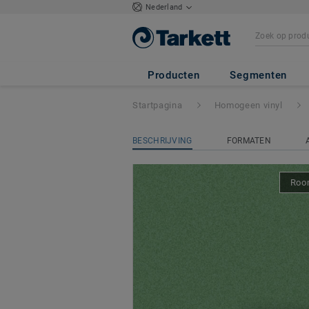
Nederland
Primo Safe.T
- P
Producten
Segmenten
Startpagina
Homogeen vinyl
BESCHRIJVING
FORMATEN
Room