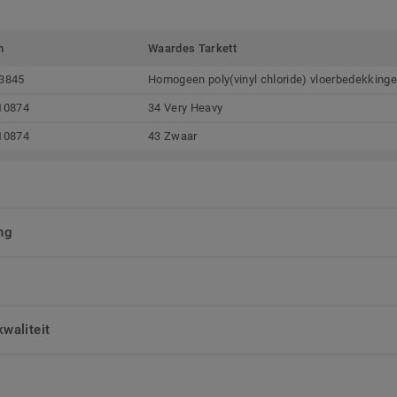
m
Waardes Tarkett
3845
Homogeen poly(vinyl chloride) vloerbedekking
10874
34 Very Heavy
10874
43 Zwaar
ng
waliteit