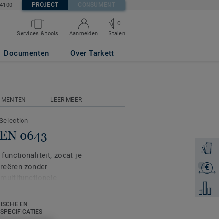
PROJECT
CONSUMENT
84100
0
Stalen
Services & tools
Aanmelden
Documenten
Over Tarkett
UMENTEN
LEER MEER
 Selection
EEN 0643
Ontvang
unctionaliteit, zodat je
creëren zonder
€
Ontvang
 multifunctionele
Voeg to
zijn ontwikkeld om te
chnische eisen, terwijl
ISCHE EN
 behouden binnen de
USPECIFICATIES