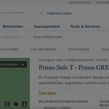
Contactformulier
+31416 6
Uitgebreid zoeken
rimo GREEN 0643
Referenties
Duurzaamheid
Tools & Services
Primo Safe.T
Primo GREEN 0643
ACCESSOIRES
CO2-VOETAFDRUK
SPECIFICATIES
DOC
Homogeen vinyl
|
Veiligheidsvloeren
|
Circular
 Visualizer
Primo Safe.T - Primo GR
De Premium Range combineert design en f
aantrekkelijke, eigentijdse ruimtes kunt 
concessies te doen aan prestaties. Onze
Toon meer
oplossingen, Primo Safe.T en Primo SD, 
voldoen aan specifieke veiligheids- en te
BELANGRIJKSTE EIGENSCHAPPEN
TECHN
ze een samenhangend esthetisch geheel
MILIE
Gemaakt in Zweden