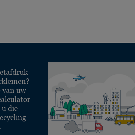
etafdruk
rkleinen?
e van uw
calculator
 u die
ecycling
.