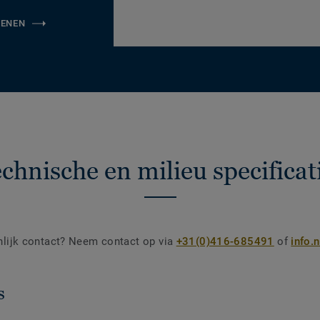
KENEN
chnische en milieu specificat
nlijk contact? Neem contact op via
+31(0)416-685491
of
info.
s