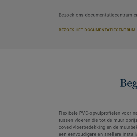
Bezoek ons documentatiecentrum en 
BEZOEK HET DOCUMENTATIECENTRUM
Beg
Flexibele PVC-opvulprofielen voor na
tussen vloeren die tot de muur opri
coved vloerbedekking en de muurbek
een eenvoudigere en snellere install