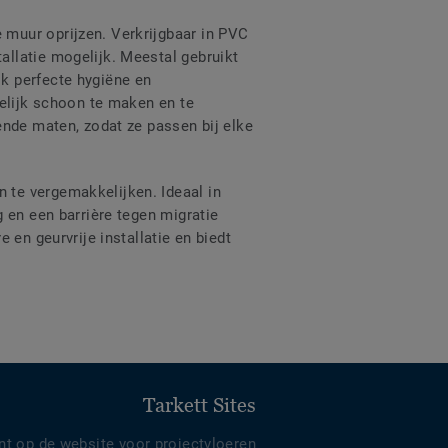
 muur oprijzen. Verkrijgbaar in PVC
llatie mogelijk. Meestal gebruikt
k perfecte hygiëne en
kelijk schoon te maken en te
ende maten, zodat ze passen bij elke
 te vergemakkelijken. Ideaal in
 en een barrière tegen migratie
 en geurvrije installatie en biedt
Tarkett Sites
nt op de website voor projectvloeren