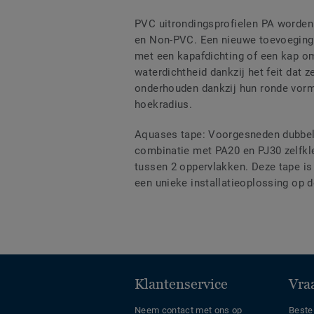
PVC uitrondingsprofielen PA worden 
en Non-PVC. Een nieuwe toevoeging, 
met een kapafdichting of een kap om
waterdichtheid dankzij het feit dat
onderhouden dankzij hun ronde vormh
hoekradius.
Aquases tape: Voorgesneden dubbelz
combinatie met PA20 en PJ30 zelfkle
tussen 2 oppervlakken. Deze tape is 
een unieke installatieoplossing op d
Klantenservice
Vraa
Neem contact met ons op
Beste