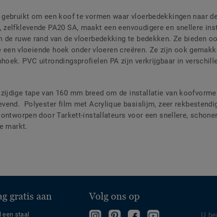
gebruikt om een ​​koof te vormen waar vloerbedekkingen naar de
zelfklevende PA20 SA, maakt een eenvoudigere en snellere insta
 de ruwe rand van de vloerbedekking te bedekken. Ze bieden oo
 ze een vloeiende hoek onder vloeren creëren. Ze zijn ook gemak
oek. PVC uitrondingsprofielen PA zijn verkrijgbaar in verschill
ijdige tape van 160 mm breed om de installatie van koofvormen
vend. Polyester film met Acrylique basislijm, zeer rekbestendig
ontworpen door Tarkett-installateurs voor een snellere, schonere
e markt.
g gratis aan
Volg ons op
Follow
Bekijk
Volg
Follow
l een staal
U be